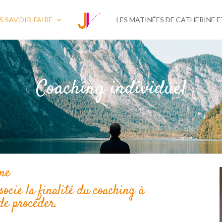
S SAVOIR-FAIRE
LES MATINÉES DE CATHERINE E
Coaching individuel
ême
ocie la finalité du coaching à
 de procéder.