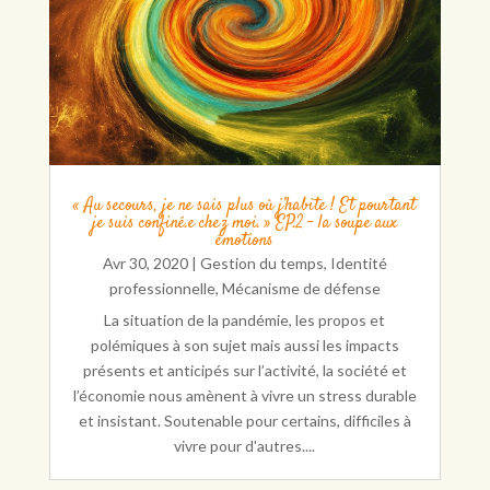
« Au secours, je ne sais plus où j’habite ! Et pourtant
je suis confiné.e chez moi. » EP.2 – la soupe aux
émotions
Avr 30, 2020
|
Gestion du temps
,
Identité
professionnelle
,
Mécanisme de défense
La situation de la pandémie, les propos et
polémiques à son sujet mais aussi les impacts
présents et anticipés sur l’activité, la société et
l’économie nous amènent à vivre un stress durable
et insistant. Soutenable pour certains, difficiles à
vivre pour d'autres....