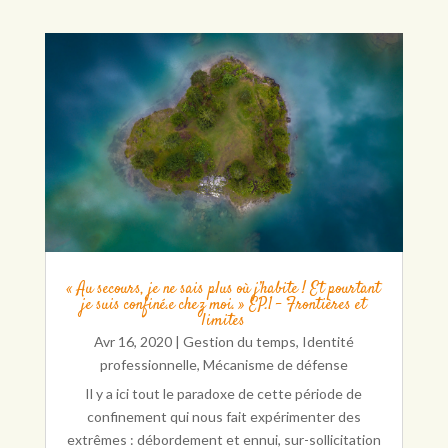
« Au secours, je ne sais plus où j’habite ! Et pourtant
je suis confiné.e chez moi. » EP.1 – Frontières et
limites
Avr 16, 2020
|
Gestion du temps
,
Identité
professionnelle
,
Mécanisme de défense
Il y a ici tout le paradoxe de cette période de
confinement qui nous fait expérimenter des
extrêmes : débordement et ennui, sur-sollicitation