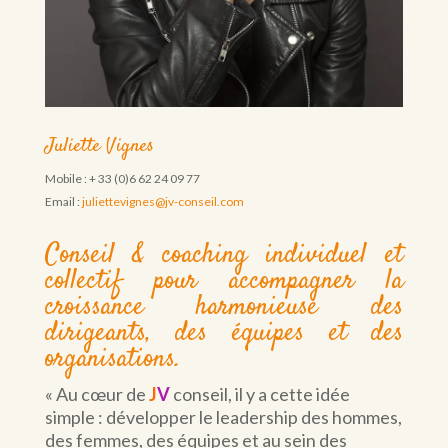
Juliette Vignes
Mobile : + 33 (0)6 62 24 09 77
Email :
juliettevignes@jv-conseil.com
Conseil & coaching individuel et
collectif pour accompagner la
croissance harmonieuse des
dirigeants, des équipes et des
organisations.
« Au cœur de
J
V
conseil, il y a cette idée
simple : développer le leadership des hommes,
des femmes, des équipes et au sein des