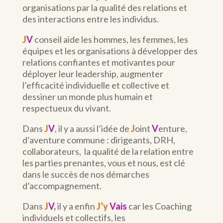
organisations par la qualité des relations et
des interactions entre les individus.
J
V
conseil aide les hommes, les femmes, les
équipes et les organisations à développer des
relations confiantes et motivantes pour
déployer leur leadership, augmenter
l’efficacité individuelle et collective et
dessiner un monde plus humain et
respectueux du vivant.
Dans
J
V
, il y a aussi l’idée de
J
oint
V
enture,
d’aventure commune : dirigeants, DRH,
collaborateurs,
la qualité de la relation entre
les parties prenantes, vous et nous, est clé
dans le succès de nos démarches
d’accompagnement.
Dans
J
V
,
il y a enfin
J’y
Vais
car les Coaching
individuels et collectifs, les