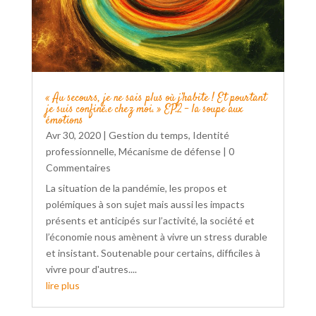
« Au secours, je ne sais plus où j’habite ! Et pourtant
je suis confiné.e chez moi. » EP.2 – la soupe aux
émotions
Avr 30, 2020
|
Gestion du temps
,
Identité
professionnelle
,
Mécanisme de défense
| 0
Commentaires
La situation de la pandémie, les propos et
polémiques à son sujet mais aussi les impacts
présents et anticipés sur l’activité, la société et
l’économie nous amènent à vivre un stress durable
et insistant. Soutenable pour certains, difficiles à
vivre pour d'autres....
lire plus