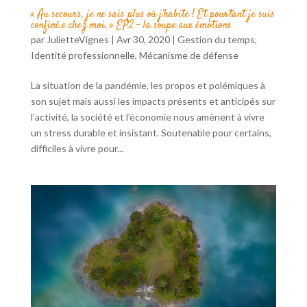
« Au secours, je ne sais plus où j’habite ! Et pourtant je suis
confiné.e chez moi. » EP.2 – la soupe aux émotions
par
JulietteVignes
|
Avr 30, 2020
|
Gestion du temps
,
Identité professionnelle
,
Mécanisme de défense
La situation de la pandémie, les propos et polémiques à
son sujet mais aussi les impacts présents et anticipés sur
l’activité, la société et l’économie nous amènent à vivre
un stress durable et insistant. Soutenable pour certains,
difficiles à vivre pour...