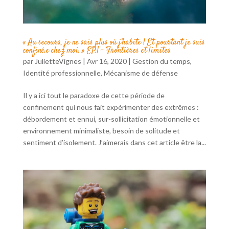
« Au secours, je ne sais plus où j’habite ! Et pourtant je suis
confiné.e chez moi. » EP.1 – Frontières et limites
par
JulietteVignes
|
Avr 16, 2020
|
Gestion du temps
,
Identité professionnelle
,
Mécanisme de défense
Il y a ici tout le paradoxe de cette période de
confinement qui nous fait expérimenter des extrêmes :
débordement et ennui, sur-sollicitation émotionnelle et
environnement minimaliste, besoin de solitude et
sentiment d’isolement. J’aimerais dans cet article être la...