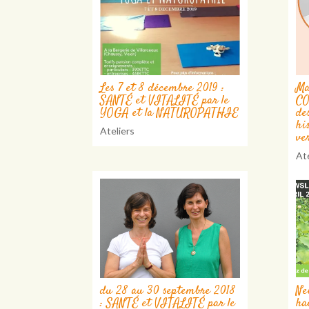
Les 7 et 8 décembre 2019 :
Ma
SANTÉ et VITALITÉ par le
CO
YOGA et la NATUROPATHIE
de
hi
Ateliers
ve
Ate
du 28 au 30 septembre 2018
Ne
: SANTÉ et VITALITÉ par le
ha