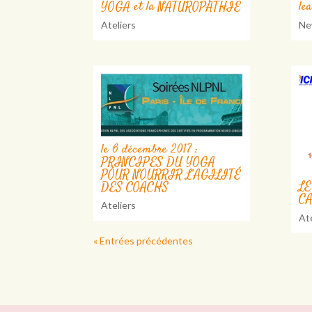
YOGA et la NATUROPATHIE
le
Ateliers
Ne
le 6 décembre 2017 :
PRINCIPES DU YOGA
POUR NOURRIR L’AGILITÉ
LE
DES COACHS
C
Ateliers
Ate
« Entrées précédentes