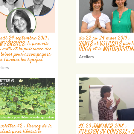
rdi 24 septembre 2019 :
du 22 au 24 mars 2019 :
NFÉRENCE, le pouvoir
SANTÉ et VITALITÉ par l
s mots et la puissance des
YOGA et la NATUROPATH
stoires pour accompagner
Ateliers
rs l’avenir les équipes
liers
wsletter #2 : Prenez de la
LE 20 JANVIER 2018 :
uteur pour libérer le
ATELIER JV CONSEIL « 